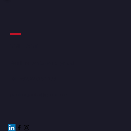
CONTACT
​Pauline Janta-Polczynski
Tél : +32.477.250.293
paulinejanta@gmail.com