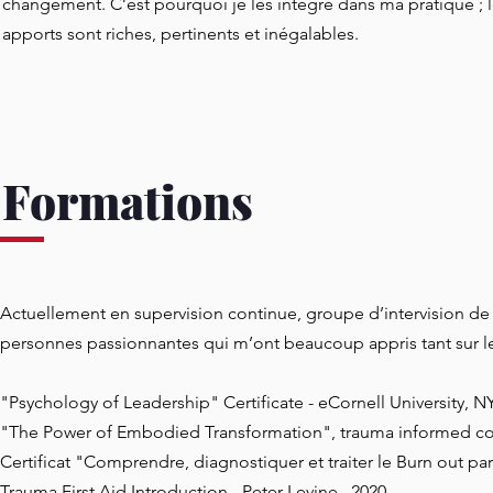
changement. C’est pourquoi je les intègre dans ma pratique ; 
apports sont riches, pertinents et inégalables.
Formations
Actuellement en supervision continue, groupe d’intervision de p
personnes passionnantes qui m’ont beaucoup appris tant sur l
"Psychology of Leadership" Certificate - eCornell University, N
"The Power of Embodied Transformation", trauma informed coa
Certificat "Comprendre, diagnostiquer et traiter le Burn out pa
Trauma First Aid Introduction - Peter Levine , 2020